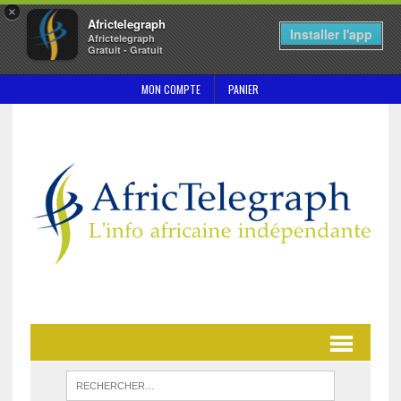
×
Africtelegraph
Installer l'app
Africtelegraph
Gratuit - Gratuit
MON COMPTE
PANIER