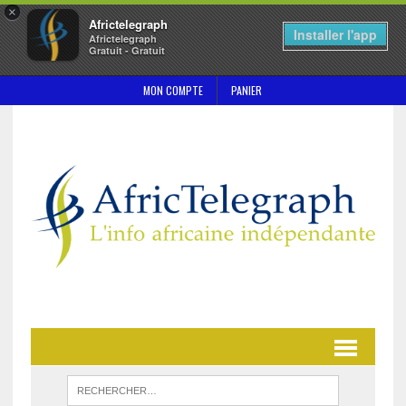
×
Africtelegraph
Installer l'app
Africtelegraph
Gratuit - Gratuit
MON COMPTE
PANIER