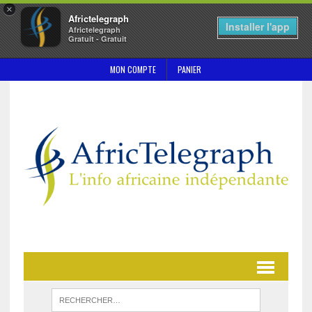
×
Africtelegraph
Installer l'app
Africtelegraph
Gratuit - Gratuit
MON COMPTE
PANIER