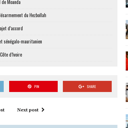
al de Moanda
le désarmement du Hezbollah
ojet d’accord
et sénégalo-mauritanien
Côte d’Ivoire
PIN
SHARE
st
Next post