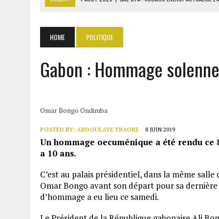
7 AOÛT 2026
|
OUATTARA APPELLE À L’UNION NATIONALE POUR BÂTIR
8 AOÛT 2026
|
COMILOG : LA MINISTRE DU TRAVAIL REPREND LE DOS
HOME
POLITIQUE
8 AOÛT 2026
|
LIBAN-ISRAËL : ACCORD SUR LES PAYS CHARGÉS DE V
Gabon : Hommage solenne
8 AOÛT 2026
|
DÉTROIT D’ORMUZ : MASCATE TRANSMET À WASHING
Omar Bongo Ondimba
POSTED BY:
ABDOULAYE TRAORE
8 JUIN 2019
Un hommage oecuménique a été rendu ce 8 
a 10 ans.
C’est au palais présidentiel, dans la même salle d
Omar Bongo avant son départ pour sa dernière 
d’hommage a eu lieu ce samedi.
Le Président de la République gabonaise Ali Bo