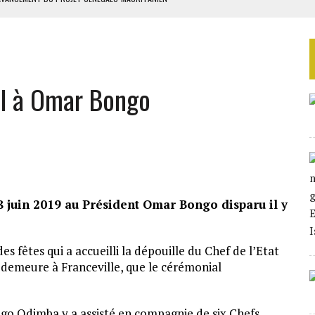
 LA GRANDE CÔTE D’IVOIRE
SIER SOCIAL DE MOANDA
ÉRIFIER LE DÉSARMEMENT DU HEZBOLLAH
l à Omar Bongo
TON UN PROJET D’ACCORD
juin 2019 au Président Omar Bongo disparu il y
es fêtes qui a accueilli la dépouille du Chef de l’Etat
demeure à Franceville, que le cérémonial
ngo Odimba y a assisté en compagnie de six Chefs