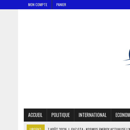
MON COMPTE
PANIER
ACCUEIL
POLITIQUE
INTERNATIONAL
ECONOM
URGENT:
7 AOÛT 2026
|
GAZ GTA : KOSMOS ENERGY ACTUALISE L