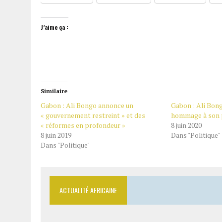
J’aime ça :
Similaire
Gabon : Ali Bongo annonce un
Gabon : Ali Bon
« gouvernement restreint » et des
hommage à son 
« réformes en profondeur »
8 juin 2020
8 juin 2019
Dans "Politique"
Dans "Politique"
ACTUALITÉ AFRICAINE