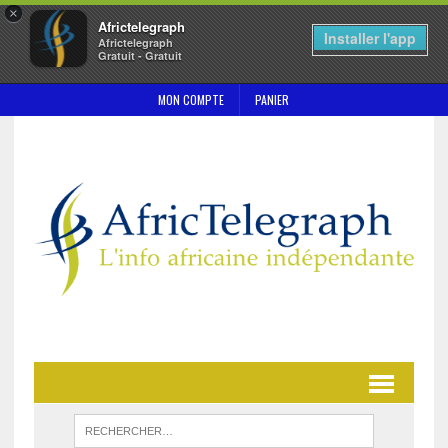
×
Africtelegraph
Installer l'app
Africtelegraph
Gratuit - Gratuit
MON COMPTE
PANIER