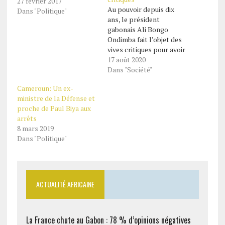
27 février 2017
Au pouvoir depuis dix
Dans "Politique"
ans, le président
gabonais Ali Bongo
Ondimba fait l’objet des
vives critiques pour avoir
nommé son fils aîné,
17 août 2020
Noureddine Bongo
Dans "Société"
Valentin en vue de
Cameroun: Un ex-
l'épauler dans la gestion
ministre de la Défense et
des affaires de la
proche de Paul Biya aux
présidence. Pourtant le
arrêts
choix porté par le chef de
8 mars 2019
l'Etat gabonais sur son
Dans "Politique"
fils,…
ACTUALITÉ AFRICAINE
La France chute au Gabon : 78 % d’opinions négatives