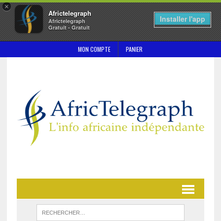
×
Africtelegraph
Installer l'app
Africtelegraph
Gratuit - Gratuit
MON COMPTE
PANIER