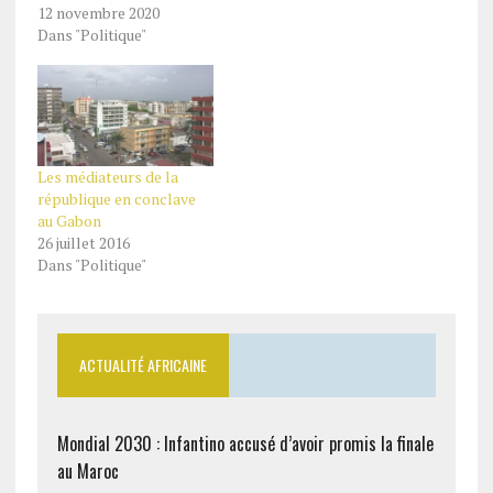
d’« inhabituel » par Laure
12 novembre 2020
Olga Gondjout, ex-
Dans "Politique"
médiateur de la
République. Interviewée
par RFI, Laure Gondjout
s’est-elle fait piéger par
le journaliste ou bien
était-ce
Les médiateurs de la
intentionnellement pour
république en conclave
faire une bonne publicité
au Gabon
de son livre-témoignage,
26 juillet 2016
…
Dans "Politique"
ACTUALITÉ AFRICAINE
Mondial 2030 : Infantino accusé d’avoir promis la finale
au Maroc