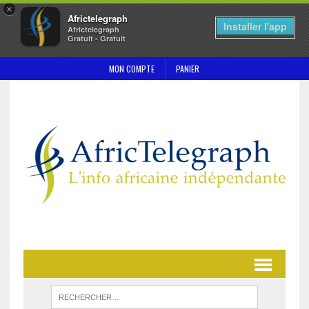
×
Africtelegraph
Installer l'app
Africtelegraph
Gratuit - Gratuit
MON COMPTE
PANIER