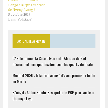
cette rentrée scolaire
Bongo a surpris au stade
2020-2021 Les travaux de
de Nzeng Ayong !
réhabilitation de cet
5 octobre 2019
établissement spécialisé
Dans "Politique"
ont été entièrement
financés sur fonds
propres par la Fondation
Sylvia Bongo Ondimba…
ACTUALITÉ AFRICAINE
CAN féminine : la Côte d’Ivoire et l’Afrique du Sud
décrochent leur qualification pour les quarts de finale
Mondial 2030 : Infantino accusé d’avoir promis la finale
au Maroc
Sénégal : Abdou Khadir Sow quitte le PRP pour soutenir
Diomaye Faye