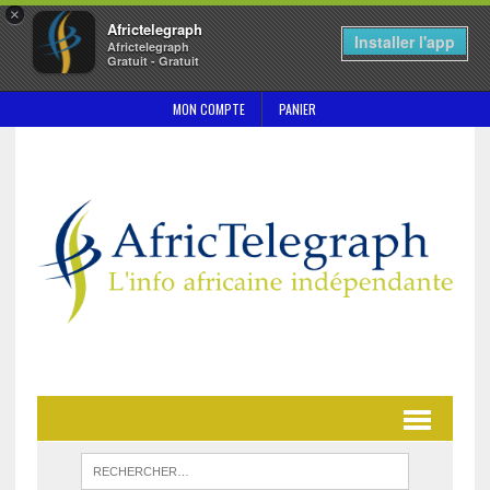
×
Africtelegraph
Installer l'app
Africtelegraph
Gratuit - Gratuit
MON COMPTE
PANIER