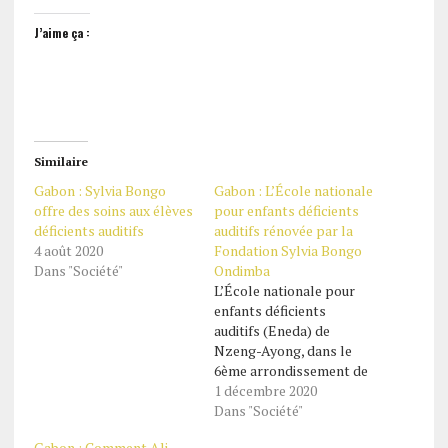
J’aime ça :
Similaire
Gabon : Sylvia Bongo
Gabon : L’École nationale
offre des soins aux élèves
pour enfants déficients
déficients auditifs
auditifs rénovée par la
4 août 2020
Fondation Sylvia Bongo
Dans "Société"
Ondimba
L’École nationale pour
enfants déficients
auditifs (Eneda) de
Nzeng-Ayong, dans le
6ème arrondissement de
Libreville, est fin prêt
1 décembre 2020
pour accueillir de
Dans "Société"
nouveau les élèves en
Gabon : Comment Ali