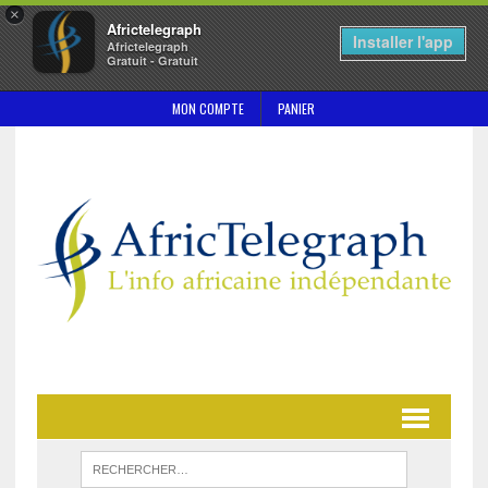
×
Africtelegraph
Installer l'app
Africtelegraph
Gratuit - Gratuit
MON COMPTE
PANIER