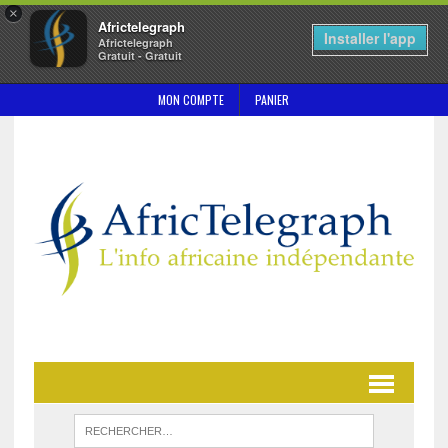
×
Africtelegraph
Installer l'app
Africtelegraph
Gratuit - Gratuit
MON COMPTE
PANIER