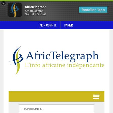
×
Africtelegraph
Installer l'app
Africtelegraph
Gratuit - Gratuit
MON COMPTE
PANIER