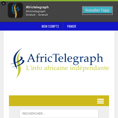
×
Africtelegraph
Installer l'app
Africtelegraph
Gratuit - Gratuit
MON COMPTE
PANIER