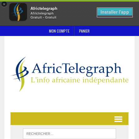
×
Africtelegraph
Installer l'app
Africtelegraph
Gratuit - Gratuit
MON COMPTE
PANIER