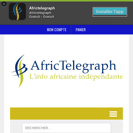
×
Africtelegraph
Installer l'app
Africtelegraph
Gratuit - Gratuit
MON COMPTE
PANIER