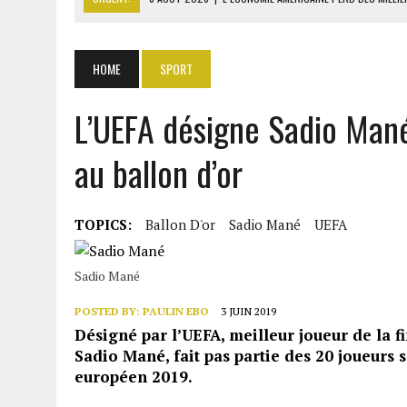
8 AOÛT 2026
|
L’UNIVERSITÉ LIBANAISE FRAGILISÉE PAR LES COUPES
8 AOÛT 2026
|
TALLA SYLLA APPELLE DIOMAYE FAYE À DISSOUDRE L’A
HOME
SPORT
8 AOÛT 2026
|
LIBAN-SUD : LE CHANTIER DE RECONSTRUCTION DES V
L’UEFA désigne Sadio Mané
8 AOÛT 2026
|
LE SÉNAT AMÉRICAIN ADOPTE UN PROJET DE SANCTIO
au ballon d’or
TOPICS:
Ballon D'or
Sadio Mané
UEFA
Sadio Mané
POSTED BY:
PAULIN EBO
3 JUIN 2019
Désigné par l’UEFA, meilleur joueur de la f
Sadio Mané, fait pas partie des 20 joueurs 
européen 2019.