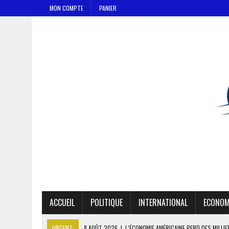
MON COMPTE
PANIER
ACCUEIL
POLITIQUE
INTERNATIONAL
ECONOM
URGENT:
8 AOÛT 2026
|
L’ÉCONOMIE AMÉRICAINE PERD DES MILLI