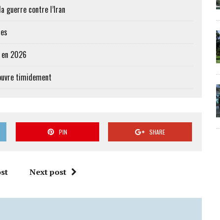
a guerre contre l’Iran
res
e en 2026
’ouvre timidement
PIN
SHARE
st
Next post