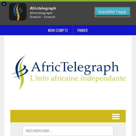
×
Africtelegraph
Installer l'app
Africtelegraph
Gratuit - Gratuit
MON COMPTE
PANIER