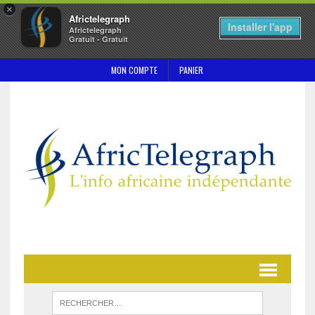
×
Africtelegraph
Installer l'app
Africtelegraph
Gratuit - Gratuit
MON COMPTE
PANIER