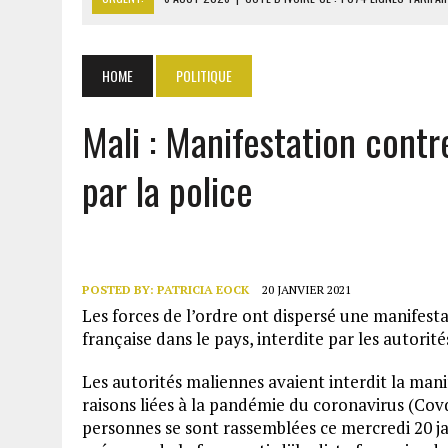
6 AOÛT 2026
|
LA BANQUE MONDIALE ACCORDE 340 MILLIARDS FCFA 
6 AOÛT 2026
|
CAN FÉMININE : LA CÔTE D’IVOIRE ET L’AFRIQUE DU 
HOME
POLITIQUE
6 AOÛT 2026
|
MONDIAL 2030 : INFANTINO ACCUSÉ D’AVOIR PROMIS 
Mali : Manifestation contr
6 AOÛT 2026
|
SÉNÉGAL : ABDOU KHADIR SOW QUITTE LE PRP POUR 
par la police
POSTED BY:
PATRICIA EOCK
20 JANVIER 2021
Les forces de l’ordre ont dispersé une manifesta
française dans le pays, interdite par les autorit
Les autorités maliennes avaient interdit la man
raisons liées à la pandémie du coronavirus (Covd
personnes se sont rassemblées ce mercredi 20 ja