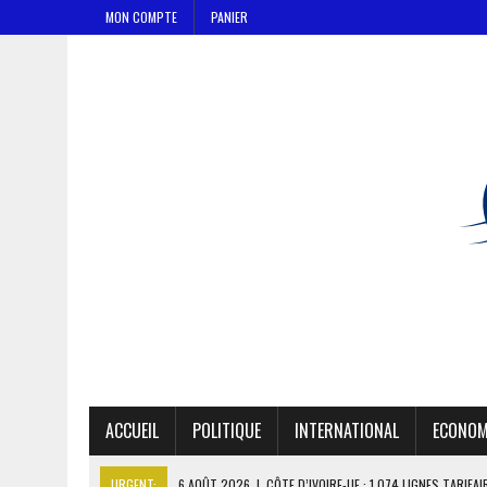
MON COMPTE
PANIER
ACCUEIL
POLITIQUE
INTERNATIONAL
ECONOM
URGENT:
6 AOÛT 2026
|
CÔTE D’IVOIRE-UE : 1 074 LIGNES TARIFA