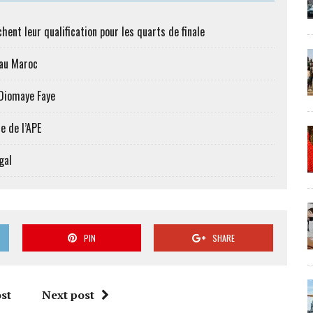
hent leur qualification pour les quarts de finale
 au Maroc
 Diomaye Faye
e de l’APE
gal
PIN
SHARE
st
Next post