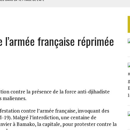
AU SÉNÉGAL
SUD DÉCROCHENT LEUR QUALIFICATION POUR LES QUARTS DE FINALE
LA FINALE AU MAROC
e l’armée française réprimée
SOUTENIR DIOMAYE FAYE
tion contre la présence de la force anti-djihadiste
és maliennes.
ifestation contre l’armée française, invoquant des
-19). Malgré l’interdiction, une centaine de
nvier à Bamako, la capitale, pour protester contre la