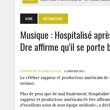
6 AOÛT 2026
|
LA BANQUE MONDIALE ACCORDE 340 MILLIARDS FCFA 
6 AOÛT 2026
|
CAN FÉMININE : LA CÔTE D’IVOIRE ET L’AFRIQUE DU 
HOME
INTERNATIONAL
6 AOÛT 2026
|
MONDIAL 2030 : INFANTINO ACCUSÉ D’AVOIR PROMIS 
Musique : Hospitalisé aprè
6 AOÛT 2026
|
SÉNÉGAL : ABDOU KHADIR SOW QUITTE LE PRP POUR 
Dre affirme qu’il se porte 
POSTED BY:
PATRICIA EOCK
6 JANVIER 2021
Le célèbre rappeur et producteur américain de 55
sociaux.
Plus de peur que de mal finalement. Hospitalisé
rappeur et producteur américain Dr Dre affirme q
d’excellents soins de mon équipe médicale
», a déc