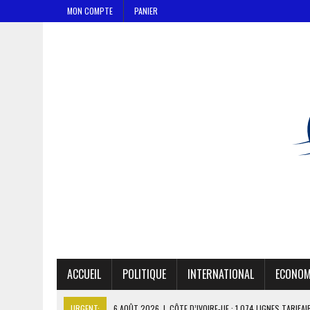
MON COMPTE
PANIER
ACCUEIL
POLITIQUE
INTERNATIONAL
ECONOM
URGENT:
6 AOÛT 2026
|
CÔTE D’IVOIRE-UE : 1 074 LIGNES TARIFA