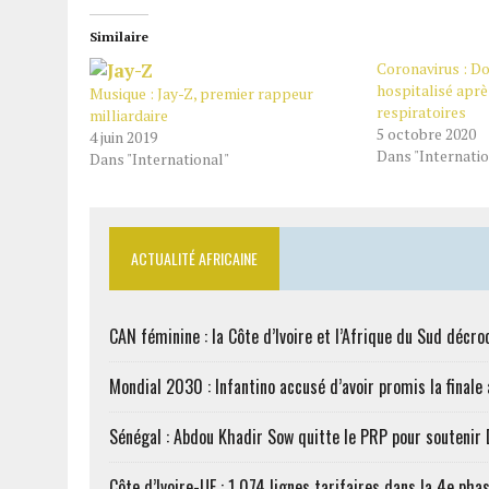
Similaire
Coronavirus : D
hospitalisé après
Musique : Jay-Z, premier rappeur
respiratoires
milliardaire
5 octobre 2020
4 juin 2019
Dans "Internatio
Dans "International"
ACTUALITÉ AFRICAINE
CAN féminine : la Côte d’Ivoire et l’Afrique du Sud décroc
Mondial 2030 : Infantino accusé d’avoir promis la finale
Sénégal : Abdou Khadir Sow quitte le PRP pour soutenir
Côte d’Ivoire-UE : 1 074 lignes tarifaires dans la 4e phas