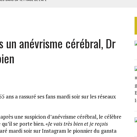
AU SÉNÉGAL
SUD DÉCROCHENT LEUR QUALIFICATION POUR LES QUARTS DE FINALE
LA FINALE AU MAROC
s un anévrisme cérébral, Dr
SOUTENIR DIOMAYE FAYE
bien
 ans a rassuré ses fans mardi soir sur les réseaux
 après une suspicion d’anévrisme cérébral, le célèbre
u’il se porte bien. «
Je vais très bien et je reçois
laré mardi soir sur Instagram le pionnier du gansta