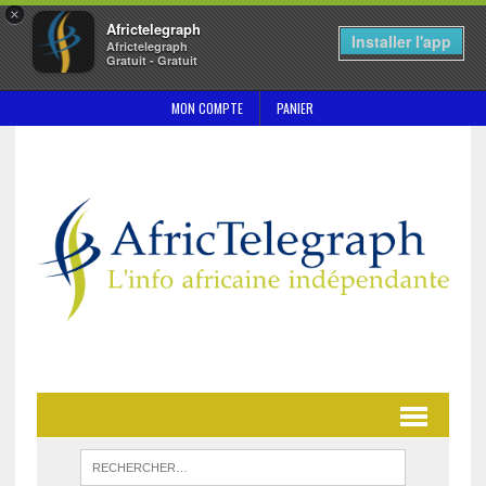
×
Africtelegraph
Installer l'app
Africtelegraph
Gratuit - Gratuit
MON COMPTE
PANIER