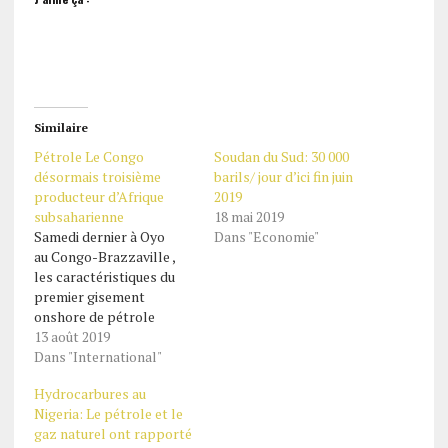
Similaire
Pétrole Le Congo
Soudan du Sud: 30 000
désormais troisième
barils/ jour d’ici fin juin
producteur d’Afrique
2019
subsaharienne
18 mai 2019
Samedi dernier à Oyo
Dans "Economie"
au Congo-Brazzaville ,
les caractéristiques du
premier gisement
onshore de pétrole
découvert dans la région
13 août 2019
de la Cuvette au nord ont
Dans "International"
été présentées par deux
Hydrocarbures au
sociétés d'exploitation
Nigeria: Le pétrole et le
pétrolière. Les réserves
gaz naturel ont rapporté
de ce gisement sont