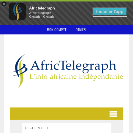
×
Africtelegraph
Installer l'app
Africtelegraph
Gratuit - Gratuit
MON COMPTE
PANIER