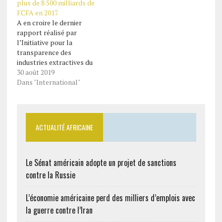
plus de 8 500 milliards de
estimées à quelque 359
FCFA en 2017
millions de barils et
A en croire le dernier
peuvent quadrupler la
rapport réalisé par
production du pays. …
l’Initiative pour la
transparence des
industries extractives du
Nigeria (NEITI), la
30 août 2019
commercialisation de
Dans "International"
pétrole et de gaz naturel
a généré 14,5 milliards de
dollars, en 2017, soit plus
de 8 500 milliards de
ACTUALITÉ AFRICAINE
FCFA. Ce qui equivaut a
environ 240,9 millions de
barils.…
Le Sénat américain adopte un projet de sanctions
contre la Russie
L’économie américaine perd des milliers d’emplois avec
la guerre contre l’Iran