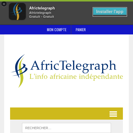
×
Africtelegraph
Installer l'app
Africtelegraph
Gratuit - Gratuit
MON COMPTE
PANIER