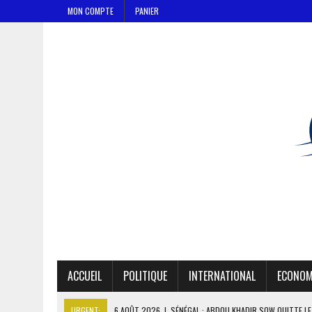
MON COMPTE
PANIER
ACCUEIL
POLITIQUE
INTERNATIONAL
ECONOM
URGENT:
6 AOÛT 2026
|
SÉNÉGAL : ABDOU KHADIR SOW QUITTE L