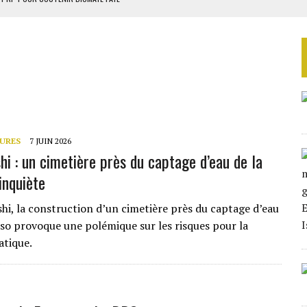
 4E PHASE DE L’APE
AU SÉNÉGAL
EURS D’ÉLECTRICITÉ SOLAIRE
LA FINALE AU MAROC
URES
7 JUIN 2026
i : un cimetière près du captage d’eau de la
inquiète
i, la construction d’un cimetière près du captage d’eau
eso provoque une polémique sur les risques pour la
atique.