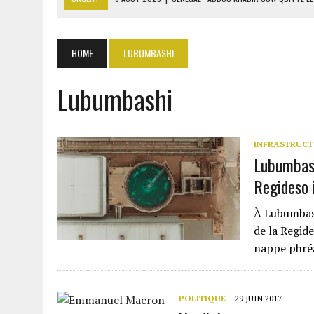
6 AOÛT 2026
|
CÔTE D’IVOIRE-UE : 1 074 LIGNES TARIFAIRES DANS LA
6 AOÛT 2026
|
LA BANQUE MONDIALE ACCORDE 340 MILLIARDS FCFA 
HOME
LUBUMBASHI
6 AOÛT 2026
|
RWANDA : LES MÉNAGES APPELÉS À DEVENIR PRODUCT
Lubumbashi
6 AOÛT 2026
|
MONDIAL 2030 : INFANTINO ACCUSÉ D’AVOIR PROMIS 
INFRASTRUCT
Lubumbash
Regideso 
À Lubumbash
de la Regid
nappe phré
POLITIQUE
29 JUIN 2017