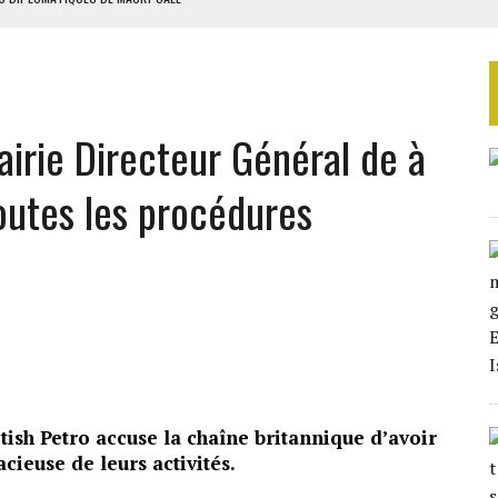
CENDIÉ PAR LES ADF
 DE NOUVELLES RELAXES
ASSE DE SIXIÈME
TURES SYRIENNES
irie Directeur Général de à
outes les procédures
tish Petro accuse la chaîne britannique d’avoir
ieuse de leurs activités.