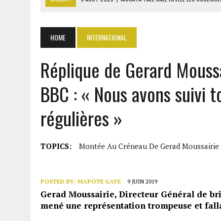
9 AOÛT 2026
|
ITURI : 13 CIVILS TUÉS ET UN VILLAGE IN
9 AOÛT 2026
|
AFFAIRE PAPE CHEIKH DIALLO : OUSMANE KANE CRAINT
HOME
INTERNATIONAL
9 AOÛT 2026
|
GABON : 46 000 ÉLÈVES DU PRIMAIRE AFFECTÉS EN CL
9 AOÛT 2026
|
ASSALA À DAMAS : UN CONCERT QUI RAVIVE LES FRAC
Réplique de Gerard Moussa
BBC : « Nous avons suivi t
régulières »
TOPICS:
Montée Au Créneau De Gerad Moussairie
POSTED BY:
MAPOTE GAYE
9 JUIN 2019
Gerad Moussairie, Directeur Général de bri
mené une représentation trompeuse et fallac