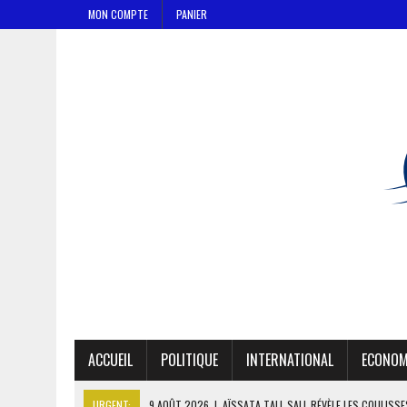
MON COMPTE
PANIER
ACCUEIL
POLITIQUE
INTERNATIONAL
ECONOM
URGENT:
9 AOÛT 2026
|
AÏSSATA TALL SALL RÉVÈLE LES COULISS