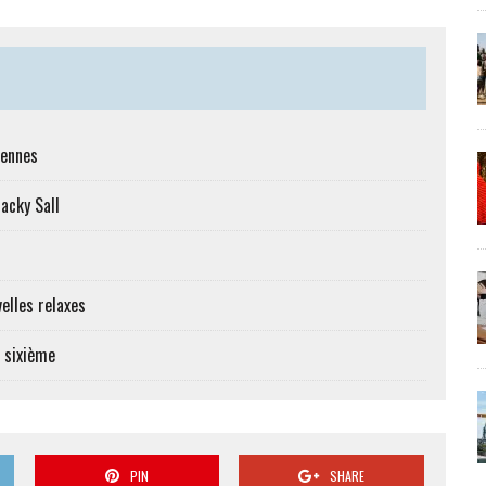
iennes
Macky Sall
elles relaxes
e sixième
PIN
SHARE