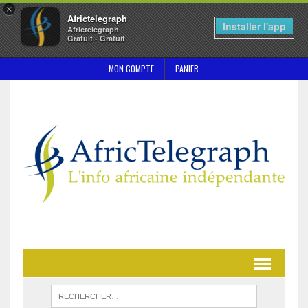
×
Africtelegraph
Installer l'app
Africtelegraph
Gratuit - Gratuit
MON COMPTE
PANIER