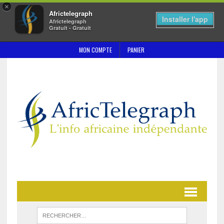
×
Africtelegraph
Installer l'app
Africtelegraph
Gratuit - Gratuit
MON COMPTE
PANIER