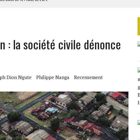
AU SÉNÉGAL
SUD DÉCROCHENT LEUR QUALIFICATION POUR LES QUARTS DE FINALE
LA FINALE AU MAROC
: la société civile dénonce
SOUTENIR DIOMAYE FAYE
eph Dion Ngute
Philippe Nanga
Recensement