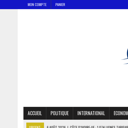
MON COMPTE
PANIER
ACCUEIL
POLITIQUE
INTERNATIONAL
ECONOM
URGENT:
6 AOÛT 2026
|
CÔTE D’IVOIRE-UE : 1 074 LIGNES TARIFA