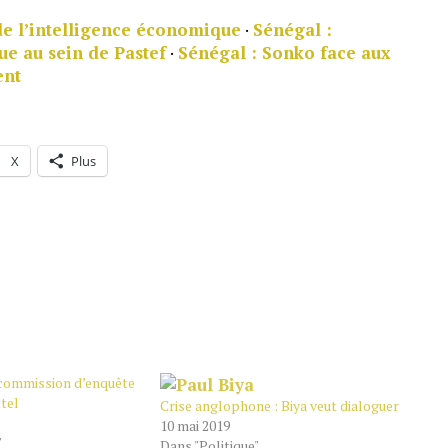
de l’intelligence économique
·
Sénégal :
ue au sein de Pastef
·
Sénégal : Sonko face aux
ent
X
Plus
commission d’enquête
tel
Crise anglophone : Biya veut dialoguer
10 mai 2019
"
Dans "Politique"