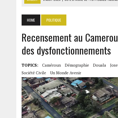
6 AOÛT 2026
|
LA BANQUE MONDIALE ACCORDE 340 MILLIARDS FCFA 
6 AOÛT 2026
|
CAN FÉMININE : LA CÔTE D’IVOIRE ET L’AFRIQUE DU 
HOME
POLITIQUE
6 AOÛT 2026
|
MONDIAL 2030 : INFANTINO ACCUSÉ D’AVOIR PROMIS 
Recensement au Cameroun 
6 AOÛT 2026
|
SÉNÉGAL : ABDOU KHADIR SOW QUITTE LE PRP POUR 
des dysfonctionnements
TOPICS:
Caméroun
Démographie
Douala
Jos
Société Civile
Un Monde Avenir