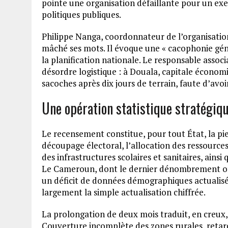
pointe une organisation défaillante pour un exe
politiques publiques.
Philippe Nanga, coordonnateur de l’organisati
mâché ses mots. Il évoque une « cacophonie géné
la planification nationale. Le responsable asso
désordre logistique : à Douala, capitale économ
sacoches après dix jours de terrain, faute d’av
Une opération statistique stratégiq
Le recensement constitue, pour tout État, la pier
découpage électoral, l’allocation des ressource
des infrastructures scolaires et sanitaires, ains
Le Cameroun, dont le dernier dénombrement off
un déficit de données démographiques actualisé
largement la simple actualisation chiffrée.
La prolongation de deux mois traduit, en creux, 
Couverture incomplète des zones rurales, reta