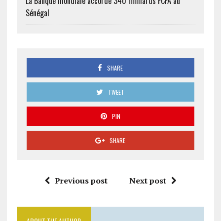
La Banque mondiale accorde 340 milliards FCFA au
Sénégal
SHARE
TWEET
PIN
SHARE
Previous post
Next post
ABOUT THE AUTHOR