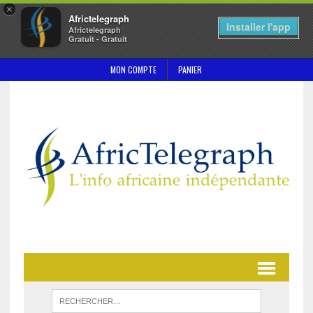
×
Africtelegraph
Installer l'app
Africtelegraph
Gratuit - Gratuit
MON COMPTE
PANIER