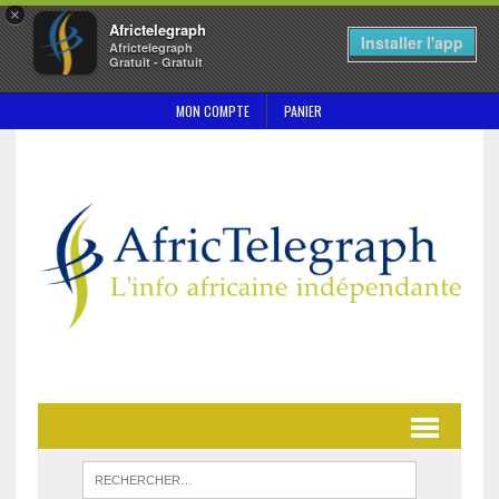
×
Africtelegraph
Installer l'app
Africtelegraph
Gratuit - Gratuit
MON COMPTE
PANIER