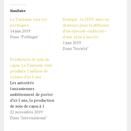
Similaire
La Tanzanie taxe les
Sénégal : la 2STV mise en
perruques
demeure pour la diffusion
14 juin 2019
d’un épisode «indécent»
Dans "Politique"
d’une série à succès
1 juin 2019
Dans "Société"
Production de noix de
cajou: La Tanzanie veut
produire 1 million de
tonnes d’ici 5 ans
Les autorités
tanzaniennes
ambitionnent de porter
d’ici 5 ans, la production
de noix de cajou à 1
million de tonnes, soit
22 novembre 2019
plus que le triple de la
Dans "International"
récolte anticipée cette
année (300 000 tonnes).