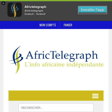
×
Africtelegraph
Installer l'app
Africtelegraph
Gratuit - Gratuit
MON COMPTE
PANIER