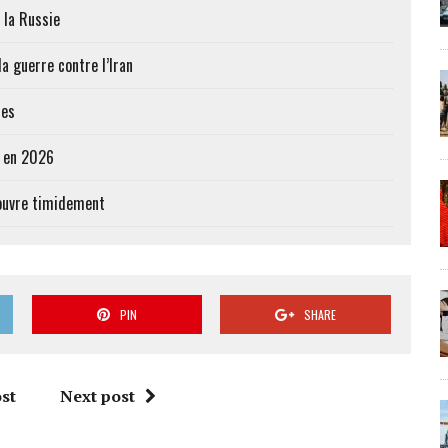
 la Russie
a guerre contre l’Iran
res
e en 2026
’ouvre timidement
PIN
SHARE
st
Next post