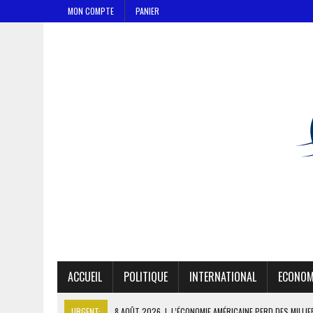
MON COMPTE
PANIER
ACCUEIL
POLITIQUE
INTERNATIONAL
ECONOM
URGENT:
8 AOÛT 2026
|
L’ÉCONOMIE AMÉRICAINE PERD DES MILLI