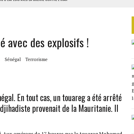
 BUDGÉTAIRES
SSEMBLÉE EN 2026
ILLAGES S’OUVRE TIMIDEMENT
é avec des explosifs !
NS CONTRE LA RUSSIE
s
Sénégal
Terrorisme
égal. En tout cas, un touareg a été arrêté
 djihadiste provenait de la Mauritanie. Il
ndi. Aux environs de 17 heures que le touareg Mohamed