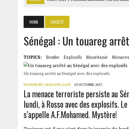
8 AOÛT 2026
|
L’UNIVERSITÉ LIBANAISE FRAGILISÉE PAR LES COUPES
8 AOÛT 2026
|
TALLA SYLLA APPELLE DIOMAYE FAYE À DISSOUDRE L’A
HOME
SOCIÉTÉ
8 AOÛT 2026
|
LIBAN-SUD : LE CHANTIER DE RECONSTRUCTION DES V
Sénégal : Un touareg arrêt
8 AOÛT 2026
|
LE SÉNAT AMÉRICAIN ADOPTE UN PROJET DE SANCTIO
TOPICS:
Bombe
Explosifs
Mauritanie
Menace
Un touareg arrêté au Sénégal avec des explosifs
POSTED BY:
MAPOTE GAYE
25 OCTOBRE 2017
La menace terroriste persiste au Sén
lundi, à Rosso avec des explosifs. Le
s’appelle A.F.Mohamed. Mystère!
Toujours est-il que c’est dans la journée du lu