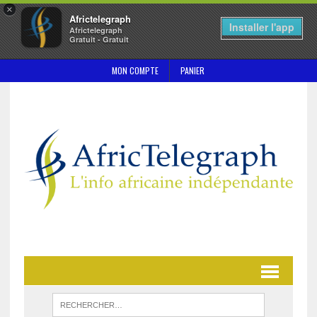
×
Africtelegraph
Installer l'app
Africtelegraph
Gratuit - Gratuit
MON COMPTE
PANIER