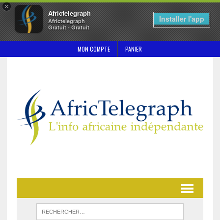
×
Africtelegraph
Installer l'app
Africtelegraph
Gratuit - Gratuit
MON COMPTE
PANIER