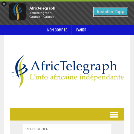
×
Africtelegraph
Installer l'app
Africtelegraph
Gratuit - Gratuit
MON COMPTE
PANIER