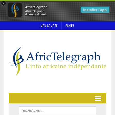
×
Africtelegraph
Installer l'app
Africtelegraph
Gratuit - Gratuit
MON COMPTE
PANIER