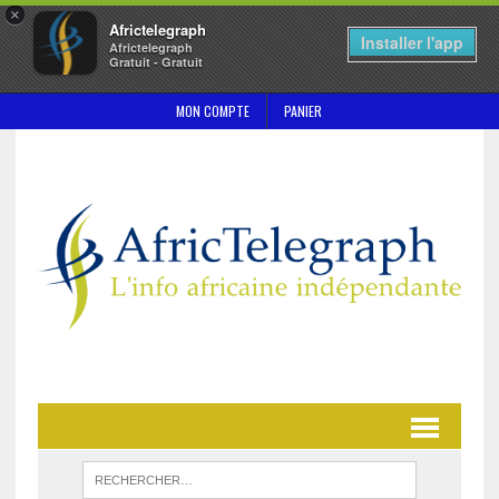
×
Africtelegraph
Installer l'app
Africtelegraph
Gratuit - Gratuit
MON COMPTE
PANIER