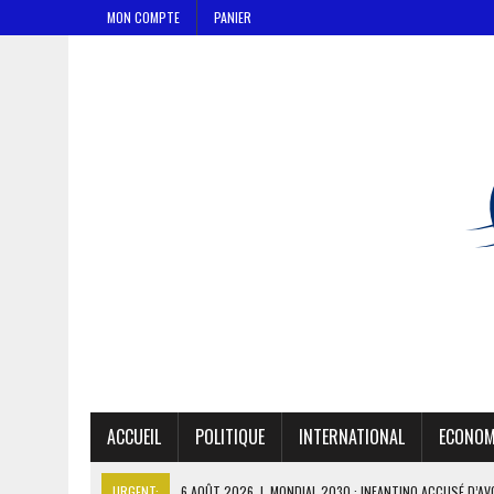
MON COMPTE
PANIER
ACCUEIL
POLITIQUE
INTERNATIONAL
ECONOM
URGENT:
6 AOÛT 2026
|
MONDIAL 2030 : INFANTINO ACCUSÉ D’AV