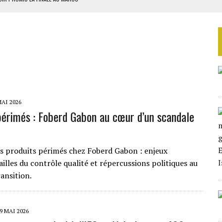
SOUTENIR DIOMAYE FAYE
 4E PHASE DE L’APE
AU SÉNÉGAL
SUD DÉCROCHENT LEUR QUALIFICATION POUR LES QUARTS DE FINALE
MAI 2026
périmés : Foberd Gabon au cœur d’un scandale
s produits périmés chez Foberd Gabon : enjeux
failles du contrôle qualité et répercussions politiques au
ansition.
9 MAI 2026