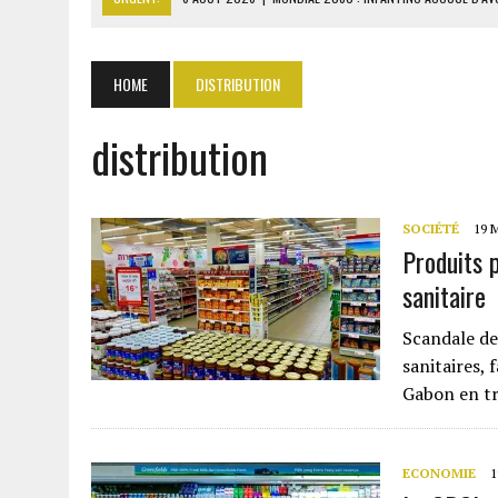
6 AOÛT 2026
|
SÉNÉGAL : ABDOU KHADIR SOW QUITTE LE PRP POUR 
6 AOÛT 2026
|
CÔTE D’IVOIRE-UE : 1 074 LIGNES TARIFAIRES DANS LA
HOME
DISTRIBUTION
6 AOÛT 2026
|
LA BANQUE MONDIALE ACCORDE 340 MILLIARDS FCFA 
distribution
6 AOÛT 2026
|
CAN FÉMININE : LA CÔTE D’IVOIRE ET L’AFRIQUE DU 
SOCIÉTÉ
19 
Produits 
sanitaire
Scandale de
sanitaires, 
Gabon en tr
ECONOMIE
1