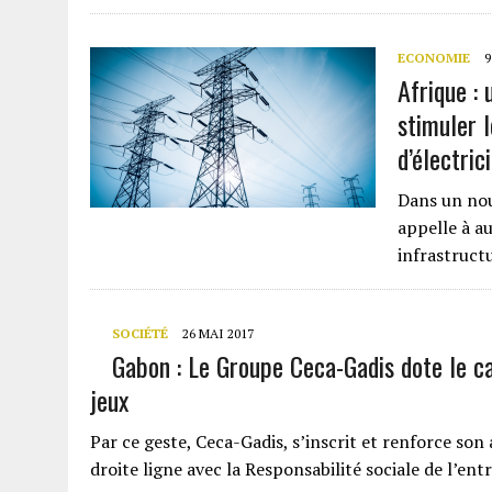
ECONOMIE
9
Afrique :
stimuler 
d’électric
Dans un nou
appelle à a
infrastructu
SOCIÉTÉ
26 MAI 2017
Gabon : Le Groupe Ceca-Gadis dote le c
jeux
Par ce geste, Ceca-Gadis, s’inscrit et renforce son
droite ligne avec la Responsabilité sociale de l’en