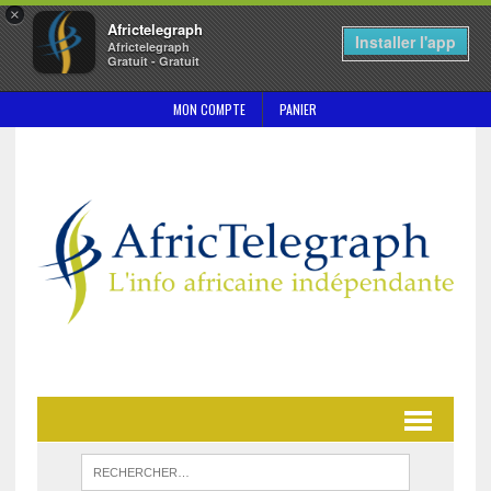
×
Africtelegraph
Installer l'app
Africtelegraph
Gratuit - Gratuit
MON COMPTE
PANIER