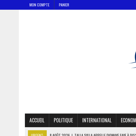
MON COMPTE
PANIER
ACCUEIL
POLITIQUE
INTERNATIONAL
ECONOM
URGENT:
8 AOÛT 2026
|
TALLA SYLLA APPELLE DIOMAYE FAYE À DI