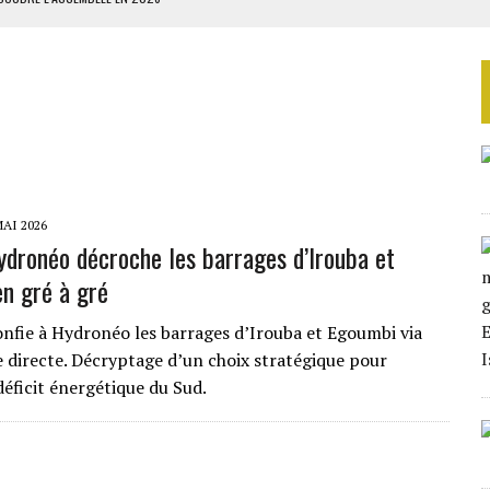
ILLAGES S’OUVRE TIMIDEMENT
QUE AU PREMIER SEMESTRE 2026
IENNES AU YÉMEN
 BUDGÉTAIRES
MAI 2026
ydronéo décroche les barrages d’Irouba et
n gré à gré
nfie à Hydronéo les barrages d’Irouba et Egoumbi via
 directe. Décryptage d’un choix stratégique pour
déficit énergétique du Sud.