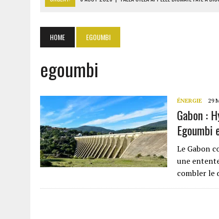
8 AOÛT 2026
|
LIBAN-SUD : LE CHANTIER DE RECONSTRUCTION DES V
8 AOÛT 2026
|
LES BANQUES MAROCAINES CONFIRMENT LEUR DYNAMI
HOME
EGOUMBI
8 AOÛT 2026
|
ANSAR ALLAH MENACE DE NOUVEAU LES FORCES SAOUD
egoumbi
8 AOÛT 2026
|
L’UNIVERSITÉ LIBANAISE FRAGILISÉE PAR LES COUPES
ÉNERGIE
29 
Gabon : H
Egoumbi e
Le Gabon co
une entente
combler le 