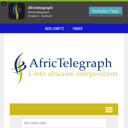
×
Africtelegraph
Installer l'app
Africtelegraph
Gratuit - Gratuit
MON COMPTE
PANIER