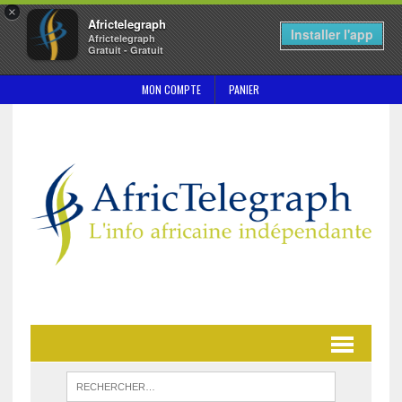
×
Africtelegraph
Installer l'app
Africtelegraph
Gratuit - Gratuit
MON COMPTE
PANIER