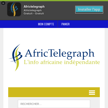
×
Africtelegraph
Installer l'app
Africtelegraph
Gratuit - Gratuit
MON COMPTE
PANIER