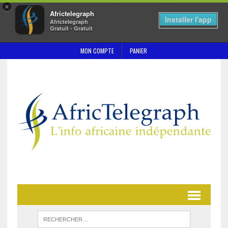
×
Africtelegraph
Installer l'app
Africtelegraph
Gratuit - Gratuit
MON COMPTE
PANIER