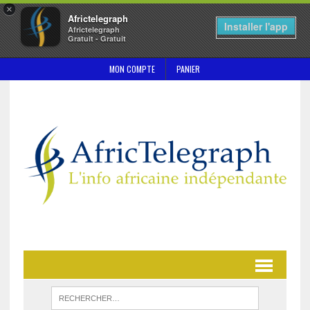
×
Africtelegraph
Installer l'app
Africtelegraph
Gratuit - Gratuit
MON COMPTE
PANIER