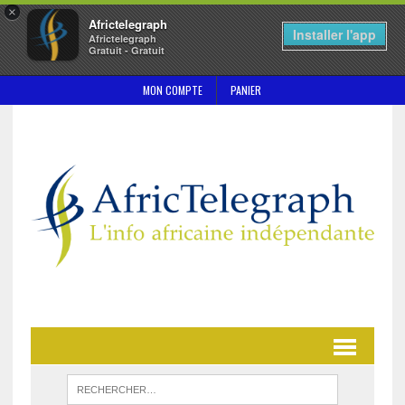
×
Africtelegraph
Installer l'app
Africtelegraph
Gratuit - Gratuit
MON COMPTE
PANIER