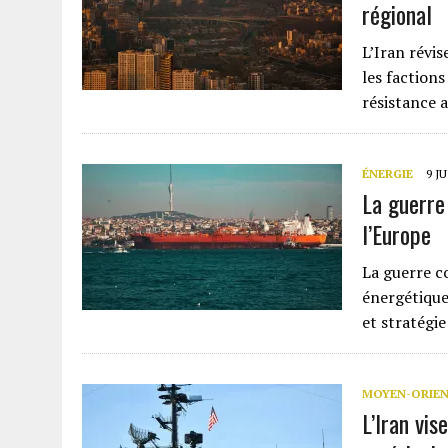
régional
L’Iran révis
les factions
résistance a
ÉNERGIE
9 J
La guerre 
l’Europe
La guerre co
énergétique
et stratégie
MOYEN-ORIE
L’Iran vi