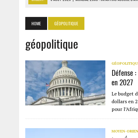
6 AOÛT 2026
|
SÉNÉGAL : ABDOU KHADIR SOW QUITTE LE PRP POUR 
6 AOÛT 2026
|
CÔTE D’IVOIRE-UE : 1 074 LIGNES TARIFAIRES DANS LA
HOME
GÉOPOLITIQUE
6 AOÛT 2026
|
LA BANQUE MONDIALE ACCORDE 340 MILLIARDS FCFA 
géopolitique
6 AOÛT 2026
|
CAN FÉMININE : LA CÔTE D’IVOIRE ET L’AFRIQUE DU 
GÉOPOLITIQU
Défense : 
en 2027
Le budget d
dollars en 
pour l’Afriq
MOYEN-ORIE