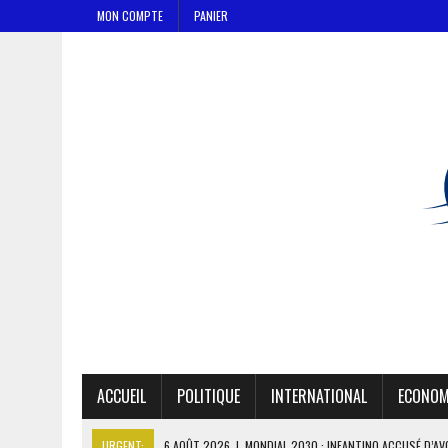
MON COMPTE
PANIER
ACCUEIL
POLITIQUE
INTERNATIONAL
ECONOM
URGENT:
6 AOÛT 2026
|
MONDIAL 2030 : INFANTINO ACCUSÉ D’AV