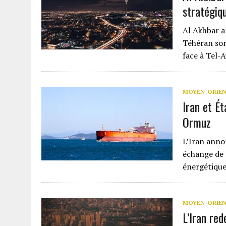
stratégiq
Al Akhbar a
Téhéran sor
face à Tel-A
MOYEN-ORIE
Iran et É
Ormuz
L’Iran anno
échange de 
énergétique
MOYEN-ORIE
L’Iran red