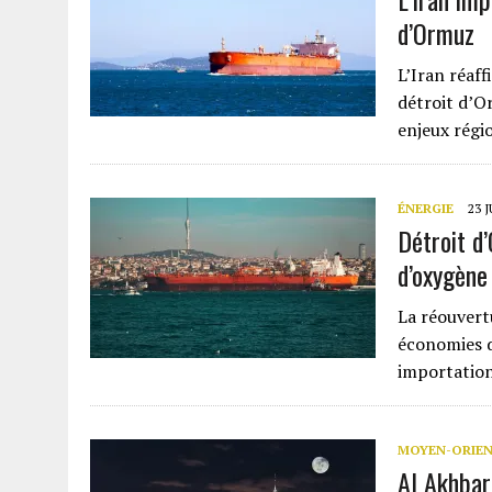
d’Ormuz
L’Iran réaff
détroit d’Or
enjeux régi
ÉNERGIE
23 
Détroit d
d’oxygène
La réouvert
économies d
importation
MOYEN-ORIE
Al Akhbar 