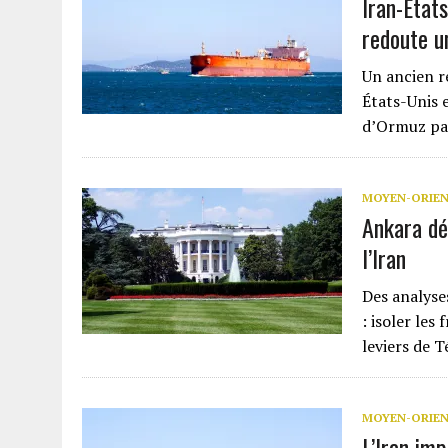
Iran-État
redoute u
Un ancien r
États-Unis e
d’Ormuz pa
MOYEN-ORIE
Ankara dé
l’Iran
Des analyse
: isoler le
leviers de T
MOYEN-ORIE
L’Iran imp