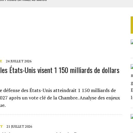
SOUTENIR DIOMAYE FAYE
 4E PHASE DE L’APE
AU SÉNÉGAL
SUD DÉCROCHENT LEUR QUALIFICATION POUR LES QUARTS DE FINALE
E
24 JUILLET 2026
les États-Unis visent 1 150 milliards de dollars
e défense des États-Unis atteindrait 1 150 milliards de
2027 après un vote clé de la Chambre. Analyse des enjeux
ue.
NT
21 JUILLET 2026