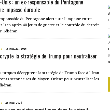
s-Unis : un ex-responsable du Pentagone
ne impasse durable
esponsable du Pentagone alerte sur l’impasse entre
t Iran après 40 jours de guerre et le contrôle du détroit
r Téhéran.
NT
18 JUILLET 2026
crypte la stratégie de Trump pour neutraliser
s turques décryptent la stratégie de Trump face à l’Iran
s fronts secondaires du Moyen-Orient pour neutraliser les
éhéran.
NT
25 JUIN 2026
ose ses couloirs maritimes dans le détroit