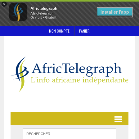
×
Africtelegraph
Installer l'app
Africtelegraph
Gratuit - Gratuit
MON COMPTE
PANIER