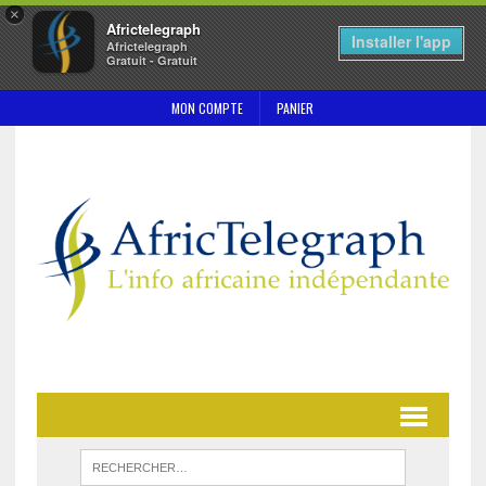
×
Africtelegraph
Installer l'app
Africtelegraph
Gratuit - Gratuit
MON COMPTE
PANIER