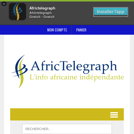
×
Africtelegraph
Installer l'app
Africtelegraph
Gratuit - Gratuit
MON COMPTE
PANIER