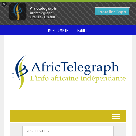
×
Africtelegraph
Installer l'app
Africtelegraph
Gratuit - Gratuit
MON COMPTE
PANIER