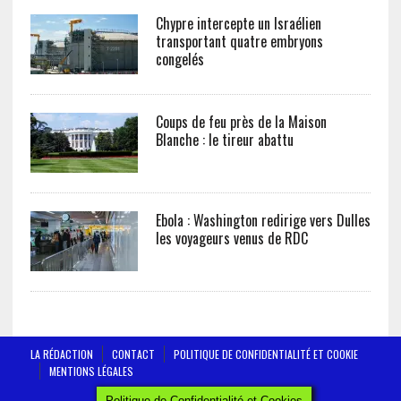
Chypre intercepte un Israélien
transportant quatre embryons
congelés
Coups de feu près de la Maison
Blanche : le tireur abattu
Ebola : Washington redirige vers Dulles
les voyageurs venus de RDC
LA RÉDACTION
CONTACT
POLITIQUE DE CONFIDENTIALITÉ ET COOKIE
MENTIONS LÉGALES
AFRICTELEGRAPH - ALL RIGHTS RESERVED 2019
Politique de Confidentialité et Cookies